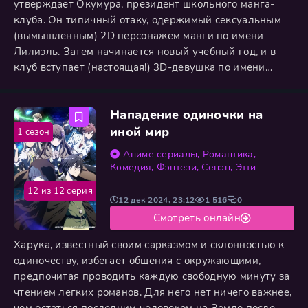
утверждает Окумура, президент школьного манга-
клуба. Он типичный отаку, одержимый сексуальным
(вымышленным) 2D персонажем манги по имени
Лилиэль. Затем начинается новый учебный год, и в
клуб вступает (настоящая!) 3D-девушка по имени
Лилиса, чья страсть - косплей. Лилиса убеждает
Окумуру стать ее фотографом - и угадайте, кто ее
Нападение одиночки на
любимый персонаж манги? Мало того, Лилиса
увлекается моделированием фетишистских штучек!
иной мир
1 сезон
Границы между 2D и 3D
Аниме сериалы
,
Романтика
,
Комедия
,
Фэнтези
,
Сёнэн
,
Этти
12 из 12 серия
12 дек 2024, 23:12
1 516
0
Смотреть онлайн
Харука, известный своим сарказмом и склонностью к
одиночеству, избегает общения с окружающими,
предпочитая проводить каждую свободную минуту за
чтением легких романов. Для него нет ничего важнее,