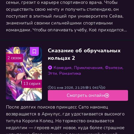
семьи, грезит о карьере спортивного врача. Чтобы
осуществить свою мечту и получить стипендию, он
поступает в элитный лицей при университете Сейва,
знаменитый своими сильнейшими спортивными
командами. Чтобы оплачивать учёбу, Коё приходится
подрабатывать управляющим в общежитии, где
проживают своенравные, но невероятно талантливые
Сказание об обручальных
спортсменки. В его обязанности входит забота об их
физической форме и моральном состоянии, однако
кольцах 2
2 сезон
жизнь с юными
Комедия
,
Приключения
,
Фэнтези
,
Этти
,
Романтика
13 серия
01 янв 2026, 21:25
1 041
0
Смотреть онлайн
После долгих поисков принцесс Сато наконец
возвращается в Арнулус, где удостаивается высокого
титула Короля Колец. Но торжество оказывается
недолгим — героев ждёт новое, куда более страшное