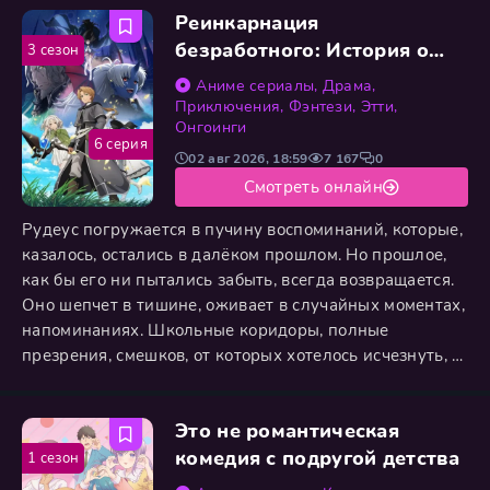
Реинкарнация
безработного: История о
3 сезон
приключениях в другом
Аниме сериалы
,
Драма
,
мире 3
Приключения
,
Фэнтези
,
Этти
,
Онгоинги
6 серия
02 авг 2026, 18:59
7 167
0
Смотреть онлайн
Рудеус погружается в пучину воспоминаний, которые,
казалось, остались в далёком прошлом. Но прошлое,
как бы его ни пытались забыть, всегда возвращается.
Оно шепчет в тишине, оживает в случайных моментах,
напоминаниях. Школьные коридоры, полные
презрения, смешков, от которых хотелось исчезнуть, и
одиночество, въевшееся в душу. Тени тех, кто
издевался над ним, снова сгущаются, нарушая
Это не романтическая
хрупкое внутреннее равновесие, которое Рудеус с
трудом выстраивал в новой жизни. Он пытается
комедия с подругой детства
1 сезон
скрыть эти