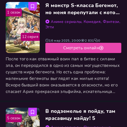
Я монстр S-класса Бегемот,
Впрочем, этот таинственный дар не даётся даром.
Чтобы использовать его, Такане должна расстаться с
но меня перепутали с котом,
1 сезон
предметом нижнего белья. Когда она
и я живу у эльфийки как
Аниме сериалы
,
Комедия
,
Фэнтези
,
домашний питомец
Этти
12 серия
16 мар 2025, 20:00
2 831
0
Смотреть онлайн
После того как отважный воин пал в битве с силами
зла, он переродился в одно из самых могущественных
существ мира бегемота. Но есть одна проблема:
маленькие бегемоты выглядят как милые котята!
Вскоре бывший воин оказывается в опасности, но его
спасает Ария прекрасная эльфийка, искательница
приключений. Она видит в маленьком бегемоте
обычного котёнка и решает взять его к себе. Хотя мир
В подземелье я пойду, там
видит в нём только милую игрушку, он остаётся
монстром ранга S, почти непобедимым. Его силы будут
красавицу найду! 5
5 сезон
проверены,