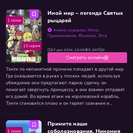
Иной мир – легенда Святых
рыцарей
1 сезон
Аниме сериалы
,
Меха
,
Приключения
,
Фэнтези
,
Этти
13 серия
07 дек 2024, 10:43
5 193
0
Смотреть онлайн
Тэнти по непонятной причине попадает в другой мир.
Где оказывается в руках у плохих людей, используя
убеждение они предлагают парню сделку, он
помогает свергнуть принцессу, а они взамен отправят
его домой. Во время атаки на королевский корабль,
Тэнти становится плохо и он теряет сознание и
попадает в плен принцессы Лашары. Но вместо того
чтобы казнить парня, она дает ему шанс сделав его
Примите наши
своим слугой. Со временем становиться понятно что у
него довольно нежный и дружелюбный характер, и он
соболезнования, Ниномия
1 сезон