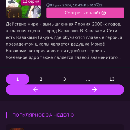
12 серия
07 дек 2024, 10:43
5 610
1
Смотреть онлайн
Действие мира - вымышленная Япония 2000-х годов,
а главная сцена - город Кавасаки. В Каваками-Сити
есть Каваками Гакуэн, где обучаются главные герои, а
президентом школы является дедушка Момоё
Каваками, которая является одной из героинь.
Железное ядро также является главой знаменитого
храма Кавадзинин, и храм также известен как место
обучения боевым искусствам. Каваками Гакуэн
отличается школьным духом от образовательной
1
2
3
...
13
философии железного ядра, и для него характерны
уникальные мероприятия и
ПОПУЛЯРНОЕ ЗА НЕДЕЛЮ