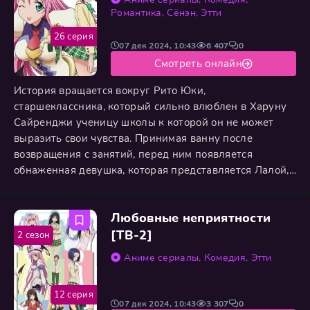
Романтика
,
Сёнэн
,
Этти
26 серия
07 дек 2024, 10:43
6 407
0
Смотреть онлайн
История вращается вокруг Рито Юки,
старшеклассника, который сильно влюблен в Харуну
Сайренджи ученицу школы к которой он не может
выразить свои чувства. Принимая ванну после
возвращения с занятий, перед ним появляется
обнаженная девушка, которая представляется Лалой,
инопланетянкой, которая пришла с планеты Девилюк,
где она является наследницей престола. Ее отец ждет,
Любовные неприятности
чтобы она вернулась туда и продолжила свой поиск
жениха за которого она выйдет замуж и станет
[ТВ-2]
2 сезон
королем вселенной, чего она не
Аниме сериалы
,
Комедия
,
Этти
12 серия
07 дек 2024, 10:43
3 307
0