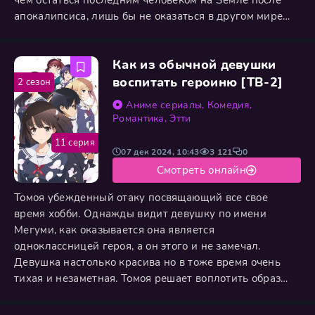
чем остаться последним человеком на Земле после
апокалипсиса, лишь бы не оказаться в другом мире
вместе с одноклассниками. Поэтому, когда на полу его
класса внезапно появляется магический круг, Харука
Как из обычной девушки
отчаянно пытается сбежать. Но его попытка
проваливается, и он прибывает слишком поздно,
воспитать героиню [ТВ-2]
2 сезон
чтобы выбрать
Аниме сериалы
,
Комедия
,
Романтика
,
Этти
11 серия
07 дек 2024, 10:43
3 121
0
Смотреть онлайн
Томоя убежденный отаку посвящающий все свое
время хобби. Однажды видит девушку по имени
Мегуми, как оказывается она является
одноклассницей героя, а он этого и не замечал.
Девушка настолько красива но в тоже время очень
тихая и незаметная. Томоя решает воплотить образ
девушки в своей визуальной новелле.