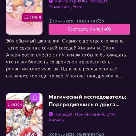
Аниме сериалы
,
Комедия
,
Романтика
,
Этти
12 серия
23 мар 2026, 19:53
182
0
Смотреть онлайн
Эйя обычный школьник. С самого детства его жизнь
тесно связана с семьёй соседей Хинамити. Сио и
Акари росли вместе с ним, и можно было бы ожидать,
что такая близость со временем превратится в
романтические чувства. Однако в реальности всё
оказалось гораздо проще. Многолетняя дружба не
разожгла пламя любви, а полностью стёрла все
границы между ними. Для Эйи эти девушки давно уже
Магический исследователь:
не объекты обожания, а настоящее бедствие. Они без
предупреждения входят в его комнату, роются в его
Переродившись в друга
1 сезон
вещах и знают о
главного героя эроге, я буду
Комедия
,
Приключения
,
Этти
,
жить свободно, используя
Анонсы
мои знания эроге
05 мар 2026, 00:45
544
0