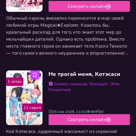
Смотреть онлайн
Обычный парень внезапно переносится в мир своей
любимой игры Magical★Explorer. Казалось бы,
идеальный расклад для того, кто знает этот мир до
мельчайших деталей. Однако есть проблема. Вместо
места главного героя он занимает тело Коскэ Такиото
— того самого вечного неудачника и второстепенного
приятеля, который по сюжету всегда остается в тени.
Но присмотревшись к своему новому воплощению,
Не трогай меня, Котэсаси
герой обнаруживает невероятную вещь. У
«бесполезного» Коскэ скрыт колоссальный запас
1 сезон
Аниме сериалы
,
Комедия
,
Этти
,
магической энергии,
Романтика
12 серия
05 янв 2026, 11:41
489
0
Смотреть онлайн
Коё Котесаси, одарённый массажист из скромной