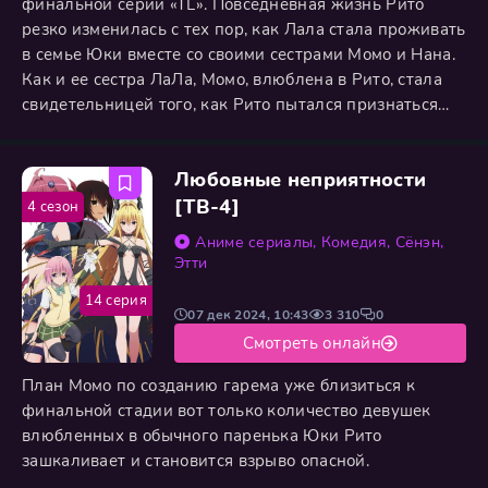
финальной серии «TL». Повседневная жизнь Рито
резко изменилась с тех пор, как Лала стала проживать
в семье Юки вместе со своими сестрами Момо и Нана.
Как и ее сестра ЛаЛа, Момо, влюблена в Рито, стала
свидетельницей того, как Рито пытался признаться
Харуне в заключительном эпизоде «TL». Услышав
слова Лалы, Момо придумывает красивой как ей
Любовные неприятности
кажется выход из ситуации и сделать для Юки гарем
где все девушки будут счастливы с ним.
[ТВ-4]
4 сезон
Аниме сериалы
,
Комедия
,
Сёнэн
,
Этти
14 серия
07 дек 2024, 10:43
3 310
0
Смотреть онлайн
План Момо по созданию гарема уже близиться к
финальной стадии вот только количество девушек
влюбленных в обычного паренька Юки Рито
зашкаливает и становится взрыво опасной.