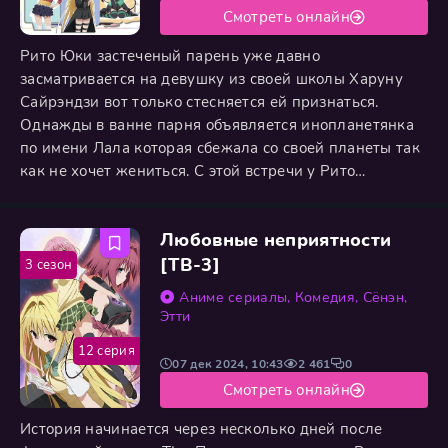
Смотреть онлайн
Рито Юки застеченый парень уже давно
засматривается на девушку из своей школы Харуну
Сайрэндзи вот только стесняется ей признаться.
Однажды в ванне парня объявляется инопланетянка
по имени Лала которая сбежала со своей планеты так
как не хочет жениться. С этой встречи у Рито
начинаются проблемы особенно после того как
случайно его признание ошибочно принимает на свой
Любовные неприятности
счет Лала.
[ТВ-3]
3 сезон
Аниме сериалы
,
Комедия
,
Сёнэн
,
Этти
12 серия
07 дек 2024, 10:43
2 461
0
Смотреть онлайн
История начинается через несколько дней после