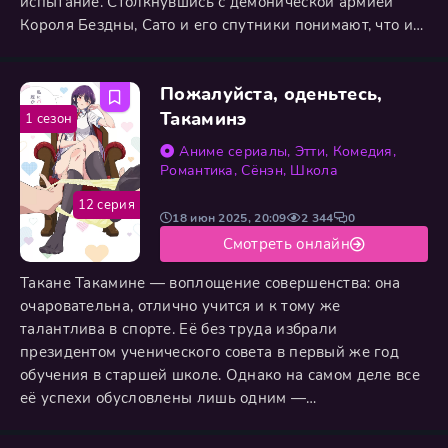
испытание. Столкнувшись с демонической армией
Короля Бездны, Сато и его спутники понимают, что их
силы ничтожны перед этой тьмой. Спастись от
неминуемой гибели удаётся лишь благодаря
Пожалуйста, оденьтесь,
вмешательству могущественного Смарагди. Осознав
своё поражение, группа принимает непростое
Такаминэ
1 сезон
решение: они должны отложить мечи
Аниме сериалы
,
Этти
,
Комедия
,
Романтика
,
Сёнэн
,
Школа
12 серия
18 июн 2025, 20:09
2 344
0
Смотреть онлайн
Такане Такамине — воплощение совершенства: она
очаровательна, отлично учится и к тому же
талантлива в спорте. Её без труда избрали
президентом ученического совета в первый же год
обучения в старшей школе. Однако на самом деле все
её успехи обусловлены лишь одним —
сверхъестественной способностью повторять прошлые
действия, чтобы добиться другого результата!