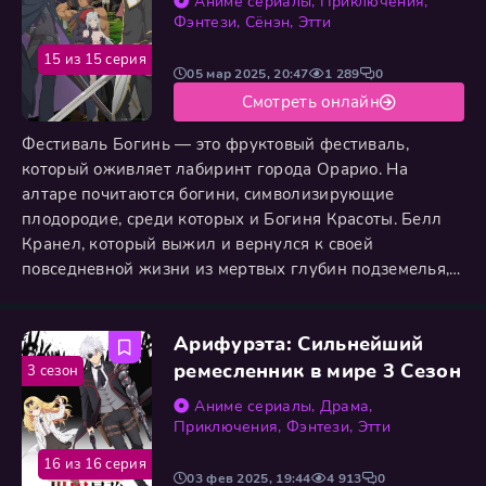
Аниме сериалы
,
Приключения
,
Фэнтези
,
Сёнэн
,
Этти
15 из 15 серия
05 мар 2025, 20:47
1 289
0
Смотреть онлайн
Фестиваль Богинь — это фруктовый фестиваль,
который оживляет лабиринт города Орарио. На
алтаре почитаются богини, символизирующие
плодородие, среди которых и Богиня Красоты. Белл
Кранел, который выжил и вернулся к своей
повседневной жизни из мертвых глубин подземелья,
здесь и готов наслаждаться суетой Фестиваля Богинь,
пока не получает письмо от девушки из маленького
Арифурэта: Сильнейший
бара в углу Орарио: “Мистеру Беллу, пожалуйста,
встретьтесь только с нами двумя на предстоящем
ремесленник в мире 3 Сезон
3 сезон
Фестивале Богинь. От Сир.”
Аниме сериалы
,
Драма
,
Приключения
,
Фэнтези
,
Этти
16 из 16 серия
03 фев 2025, 19:44
4 913
0