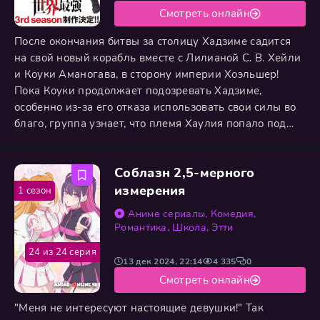
Смотреть онлайн
После окончания битвы за столицу Хадзиме садится
на свой новый корабль вместе с Лилианой С. B. Хейли
и Коуки Аманогава, в сторону империи Хоэльшер!
Пока Коуки продолжает подозревать Хадзиме,
особенно из-за его отказа использовать свои силы во
благо, группа узнает, что племя Хаулия попало под
обстрел как демонов, так и Империи. Хуже того,
различные столкновения, очевидно, привели к
Соблазн 2,5-мерного
разграблению Вербергена - государства,
расположенного в глубине Моря Тортусовых
измерения
1 сезон
Деревьев. Столкнувшись с этим
Аниме сериалы
,
Комедия
,
Романтика
,
Школа
,
Этти
24 из 24 серия
13 дек 2024, 22:14
4 335
0
Смотреть онлайн
"Меня не интересуют настоящие девушки!" Так