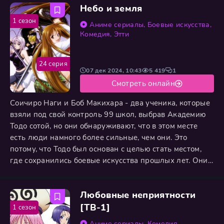
Небо и земля
1 сезон
Аниме сериалы
,
Боевые искусства
,
Комедия
,
Этти
24 серия
07 дек 2024, 10:43
5 419
1
Смотреть онлайн
Соичиро Наги и Боб Макихара - два ученика, которые
взяли под свой контроль 99 школ, выбрав Академию
Тодо сотой, но они обнаруживают, что в этом месте
есть люди намного более сильные, чем они. Это
потому, что Тодо был основан с целью стать местом,
где сохранились боевые искусства прошлых лет. Они
встречают Майю Нацуме, капитана последнего клуба,
который предстает перед полным контролем
Любовные неприятности
Дисциплинарного совета, Клуба Джукен. Каждый год
разные группы борются за контроль над школой, хотя
[ТВ-1]
1 сезон
перед
Аниме сериалы
,
Комедия
,