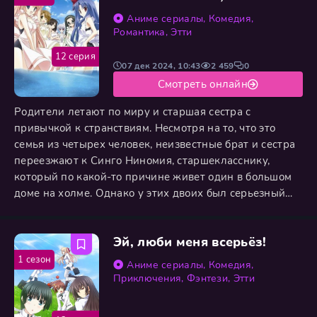
добр к
Аниме сериалы
,
Комедия
,
Романтика
,
Этти
12 серия
07 дек 2024, 10:43
2 459
0
Смотреть онлайн
Родители летают по миру и старшая сестра с
привычкой к странствиям. Несмотря на то, что это
семья из четырех человек, неизвестные брат и сестра
переезжают к Синго Ниномия, старшекласснику,
который по какой-то причине живет один в большом
доме на холме. Однако у этих двоих был серьезный
секрет. Мой брат Микихико Цукимура инкуб, а моя
сестра Маю Цукимура - суккуб и у меня было очень
Эй, люби меня всерьёз!
неприятное телосложение, и я не мог жить, не
получая энергии от других. Поскольку старшая сестра
1 сезон
Аниме сериалы
,
Комедия
,
Шинго- Риоко
Приключения
,
Фэнтези
,
Этти