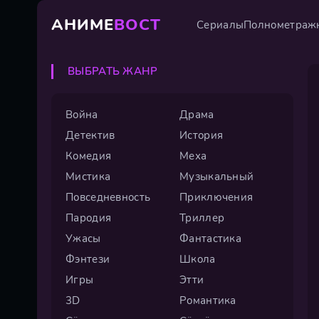
АНИМЕ
ВОСТ
Сериалы
Полнометраж
ВЫБРАТЬ ЖАНР
Война
Драма
Детектив
История
Комедия
Меха
Мистика
Музыкальный
Повседневность
Приключения
Пародия
Триллер
Ужасы
Фантастика
Фэнтези
Школа
Игры
Этти
3D
Романтика