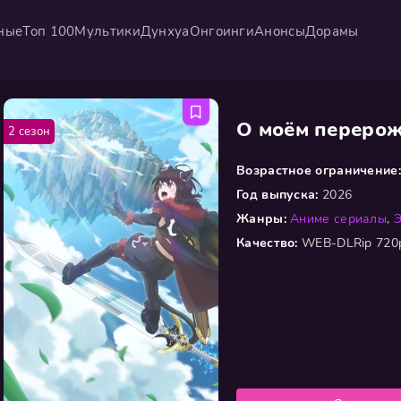
ные
Топ 100
Мультики
Дунхуа
Онгоинги
Анонсы
Дорамы
О моём перерож
2 сезон
Возрастное ограничение:
Год выпуска:
2026
Жанры:
Аниме сериалы
,
Качество:
WEB-DLRip 720