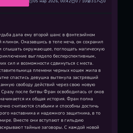
05 мар 2026, 00:42
0 / 10
317
0
удьба дала ему второй шанс в фэнтезийном
й клинок. Оказавшись в теле меча, он сохранил
 и слышать окружающее, поглощать магическую
 приключение выглядело бесперспективным,
ких сил и возможности сдвинуться с места.
дставительница племени черных кошек жила в
пытке спастись девушка вытянула застрявший
данную свободу действий через свою новую
. Сразу после битвы Фран освободилась от оков
 начинается их общая история. Фран полна
бочно считаются слабыми и способны достичь
рого наставника и надежного защитника, в то
 мире. Вместе они вступают в гильдию
аскрывают тайные заговоры. С каждой новой