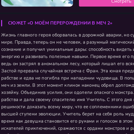
Смотреть
СЮЖЕТ «О МОЁМ ПЕРЕРОЖДЕНИИ В МЕЧ 2»
Жизнь главного героя оборвалась в дорожной аварии, но с
мире. Правда, теперь он не человек, а разумный магически
сознание и получил уникальные дары: способность видеть
энергию и развивать полезные навыки. Первое время его
ведь он застрял в аномальном лесу, который лишал его вся
Застой прервала случайная встреча с Фран. Эта юная пре
рабстве и едва не погибла при нападении чудовища. В по
меч из земли. В этот момент клинок наконец обрел долгож
хозяйку. Объединив усилия, они одолели опасного монстра
рабства и дала своему спасителю имя Учитель. С этого дня
решимости доказать всему миру, что ее соплеменники оши
высшей ступени эволюции. Учитель берет на себя роль муд
время как девушка становится его руками и голосом в этом
искателей приключений, сражаются с ордами монстров и р