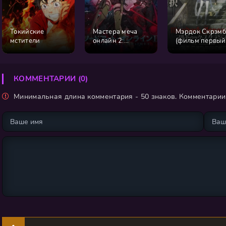
Токийские
Мастера меча
Мэрдок Скрэмб
мстители
онлайн 2:
(фильм первый
Призрачная
[2010]
пуля
КОММЕНТАРИИ (0)
Минимальная длина комментария - 50 знаков. Комментари