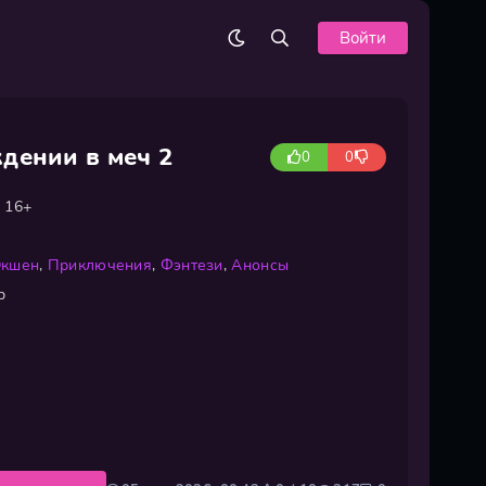
Войти
дении в меч 2
0
0
16+
Экшен
,
Приключения
,
Фэнтези
,
Анонсы
p