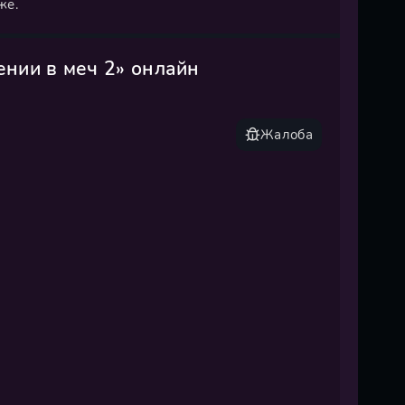
же.
нии в меч 2» онлайн
Жалоба