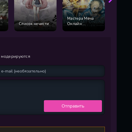
л
Мастера Меча
Мастера
)
Список нечисти
Онлайн:
онлайн
Алисизация
и модерируются
Отправить