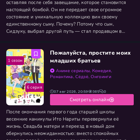
оставляя после себя завещание, которое становится
настоящей бомбой. Он не передает свое огромное
состояние и уникальную коллекцию вин своему
единственному сыну. Почему? Потому что сын,
Сидзуку, выбрал другой путь — стал продавцом в
пивоваренной компании. Для Канзаки-старшего это
было предательством. Чтобы получить наследство,
Пожалуйста, простите моих
Сидзуку должен пройти необычное испытание. Его
соперник — молодой винный критик с блестящим
младших братьев
1 сезон
талантом, который уже затмил многих
Аниме сериалы
,
Комедия
,
Романтика
,
Сёдзё
,
Онгоинги
6 серия
07 авг 2026, 20:59
365
0
Смотреть онлайн
После окончания первого года старшей школы
весенние каникулы Ито Нариты перевернули её
жизнь. Свадьба матери и переезд в новый дом
обернулись неожиданностью: вместо спокойных