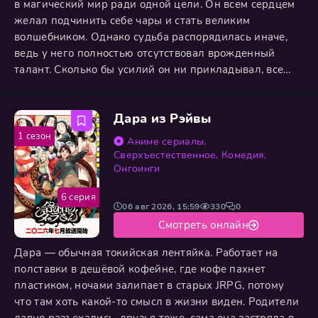
в магический мир ради одной цели. Он всем сердцем
желал подчинить себе чары и стать великим
волшебником. Однако судьба распорядилась иначе,
ведь у него полностью отсутствовал врожденный
талант. Сколько бы усилий он ни прикладывал, все
исследования и практики приводили к полным
провалам. В итоге он встретил смерть в глубоком
Дара из Рэйвы
отчаянии, так и не сумев приблизиться к заветной
вершине. Спустя четыреста лет парень снова
1 сезон
Аниме сериалы
,
перерождается в той же
Сверхъестественное
,
Комедия
,
Онгоинги
6 серия
06 авг 2026, 15:59
330
0
Смотреть онлайн
Дара — обычная токийская лентяйка. Работает на
полставки в дешёвой кофейне, где кофе пахнет
пластиком, ночами залипает в старых JRPG, потому
что там хоть какой-то смысл в жизни виден. Родители