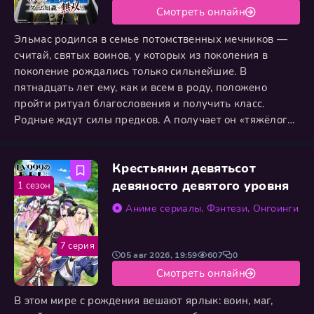
Смотреть онлайн
Эльмас родился в семье потомственных мечников —
считай, святых воинов, у которых из поколения в
поколение рождались только сильнейшие. В
пятнадцать лет ему, как и всем в роду, положено
пройти ритуал благословения и получить класс.
Родные ждут силы предков. А получает он «тяжёлого
рыцаря» — класс, который все считают унылым:
кривые статы, бестолковые скиллы, репутация
Крестьянин девятьсот
профессии для трусов и лентяев. Отец в бешенстве
выгоняет сына из дома без денег и наследства.
девяносто девятого уровня
1 сезон
Обычная завязка про неудачника?
Аниме сериалы
,
Фэнтези
,
Онгоинги
7 серия
05 авг 2026, 19:59
607
0
Смотреть онлайн
В этом мире с рождения вешают ярлык: воин, маг,