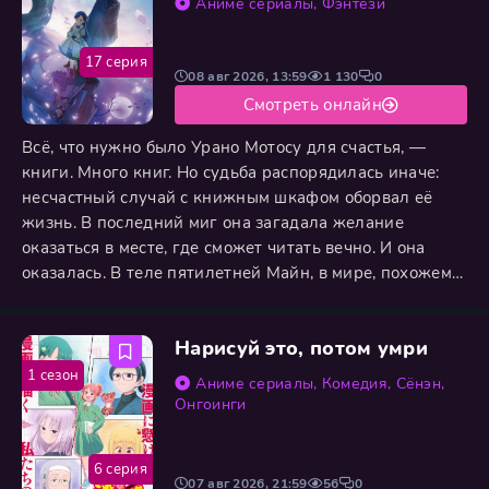
Аниме сериалы
,
Фэнтези
правительственного
17 серия
08 авг 2026, 13:59
1 130
0
Смотреть онлайн
Всё, что нужно было Урано Мотосу для счастья, —
книги. Много книг. Но судьба распорядилась иначе:
несчастный случай с книжным шкафом оборвал её
жизнь. В последний миг она загадала желание
оказаться в месте, где сможет читать вечно. И она
оказалась. В теле пятилетней Майн, в мире, похожем
на средневековую Европу, где социальные лифты
сломаны, а печатные издания — привилегия знати и
Нарисуй это, потом умри
церкви. Простая семья девочки не имела доступа ни к
книгам, ни к письменности. Казалось бы, мечта
1 сезон
Аниме сериалы
,
Комедия
,
Сёнэн
,
рухнула во
Онгоинги
6 серия
07 авг 2026, 21:59
56
0