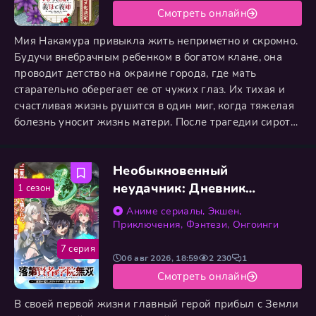
Смотреть онлайн
Мия Накамура привыкла жить неприметно и скромно.
Будучи внебрачным ребенком в богатом клане, она
проводит детство на окраине города, где мать
старательно оберегает ее от чужих глаз. Их тихая и
счастливая жизнь рушится в один миг, когда тяжелая
болезнь уносит жизнь матери. После трагедии сироту
забирают в роскошное поместье семьи Козо. Мия
напугана до предела, ведь она начиталась историй
Необыкновенный
про жестоких мачех и уверена, что новые
родственники превратят ее жизнь в кошмар, полный
неудачник: Дневник
1 сезон
унижений и
переродившегося колдуна
Аниме сериалы
,
Экшен
,
S-ранга
Приключения
,
Фэнтези
,
Онгоинги
7 серия
06 авг 2026, 18:59
2 230
1
Смотреть онлайн
В своей первой жизни главный герой прибыл с Земли