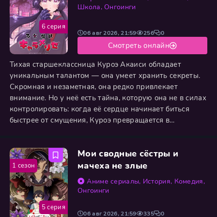
Школа
,
Онгоинги
6 серия
06 авг 2026, 21:59
256
0
Смотреть онлайн
Тихая старшеклассница Куроэ Акаиси обладает
уникальным талантом — она умеет хранить секреты.
Скромная и незаметная, она редко привлекает
внимание. Но у неё есть тайна, которую она не в силах
контролировать: когда её сердце начинает биться
быстрее от смущения, Куроэ превращается в
настоящего кайдзю. С хвостом, чешуёй и
разрушительной силой, способной сносить
Мои сводные сёстры и
многоэтажки. Ситуация усложняется, когда Куроэ
влюбляется. Её избранник — Арата Минами,
мачеха не злые
1 сезон
популярный одноклассник с улыбкой, которая
Аниме сериалы
,
История
,
Комедия
,
Онгоинги
5 серия
06 авг 2026, 21:59
335
0