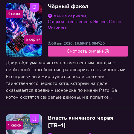
Чёрный факел
3 сезон
Аниме сериалы
,
Сверхъестественное
,
Экшен
,
Сёнэн
,
Онгоинги
6 серия
08 авг 2026, 16:59
1 084
0
Смотреть онлайн
Дзиро Адзума является потомственным ниндзя с
необычной способностью разговаривать с животными.
Его привычный мир рушится после спасения
таинственного черного кота, который на деле
оказывается древним мононоке по имени Раго. За
котом охотятся свирепые демоны, и в попытке
защитить его Дзиро оказывается на грани смерти.
Раго не остается в долгу и сливается с телом
Власть книжного червя
спасителя, даруя ему вторую жизнь и
сверхчеловеческие способности. Теперь парень
[ТВ-4]
4 сезон
становится живым оружием в руках