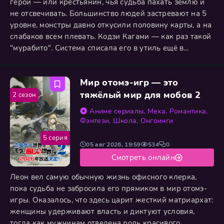
герой — или крестьянин, чья судьба пахать землю и
не отсвечивать. Большинство людей застревают на 5
уровне, монстры давно откусили половину карты, а на
слабаков всем плевать. Кодзи Кагами — как раз такой
"мурабито". Система списала его в утиль ещё в
детстве. Но уже в два года он понял простую вещь:
деньги решают всё, а монстры — это просто ходячий
Мир отомэ-игр — это
опыт. Двадцать лет он молча вырезал их пачками,
пока соседи считали его трусом, который
тяжёлый мир для мобов 2
2 сезон
Аниме сериалы
,
Меха
,
Романтика
,
Фэнтези
,
Школа
,
Онгоинги
5 серия
05 авг 2026, 19:59
534
0
Смотреть онлайн
Леон вел самую обычную жизнь офисного клерка,
пока судьба не забросила его прямиком в мир отомэ-
игры. Оказалось, что здесь царит жесткий матриархат:
женщины удерживают власть и диктуют условия,
тогда как мужчинам отведена роль красивого