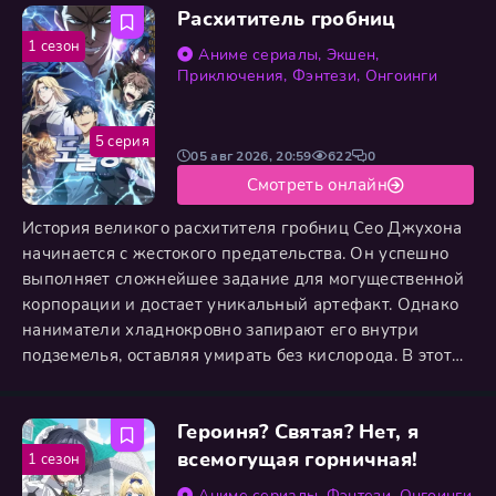
Расхититель гробниц
пока на его пороге не появляется бывшая
воспитанница Аллусия. Прошло много лет, и теперь
1 сезон
Аниме сериалы
,
Экшен
,
эта хрупкая в прошлом девочка
Приключения
,
Фэнтези
,
Онгоинги
5 серия
05 авг 2026, 20:59
622
0
Смотреть онлайн
История великого расхитителя гробниц Сео Джухона
начинается с жестокого предательства. Он успешно
выполняет сложнейшее задание для могущественной
корпорации и достает уникальный артефакт. Однако
наниматели хладнокровно запирают его внутри
подземелья, оставляя умирать без кислорода. В этот
жуткий момент жизнь Джухона прерывается, но
судьба дает ему второй шанс. Охотник приходит в
Героиня? Святая? Нет, я
себя в собственном молодом теле, перенесшись в
прошлое на пятнадцать лет назад. Он сохраняет
всемогущая горничная!
1 сезон
абсолютно все
Аниме сериалы
,
Фэнтези
,
Онгоинги