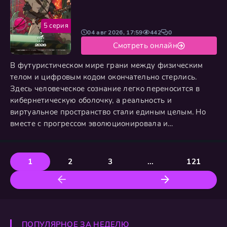
5 серия
04 авг 2026, 17:59
442
0
Смотреть онлайн
В футуристическом мире грани между физическим
телом и цифровым кодом окончательно стерлись.
Здесь человеческое сознание легко переносится в
кибернетическую оболочку, а реальность и
виртуальное пространство стали единым целым. Но
вместе с прогрессом эволюционировала и
преступность. Теперь злоумышленникам не нужны
отмычки, ведь они умеют взламывать сами мысли.
Майор Мотоко Кусанаги возглавляет Девятый отдел
1
2
3
...
121
общественной безопасности. Это элитный отряд,
который берется за самые запутанные дела,
ПОПУЛЯРНОЕ ЗА НЕДЕЛЮ