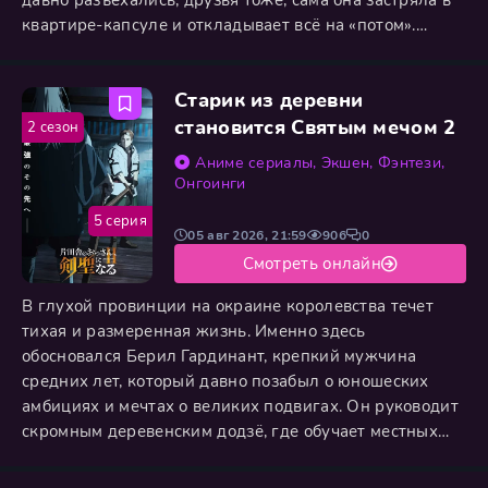
давно разъехались, друзья тоже, сама она застряла в
квартире-капсуле и откладывает всё на «потом».
Однажды дождливой ночью она находит в мусорке
старый flip-телефон. Включает — а там программа без
Старик из деревни
названия. Проводишь пальцем по экрану — и
реальность начинает плыть. Сначала мелочи:
становится Святым мечом 2
2 сезон
лампочка загорается
Аниме сериалы
,
Экшен
,
Фэнтези
,
Онгоинги
5 серия
05 авг 2026, 21:59
906
0
Смотреть онлайн
В глухой провинции на окраине королевства течет
тихая и размеренная жизнь. Именно здесь
обосновался Берил Гардинант, крепкий мужчина
средних лет, который давно позабыл о юношеских
амбициях и мечтах о великих подвигах. Он руководит
скромным деревенским додзё, где обучает местных
мальчишек базовым навыкам владения мечом. Берил
искренне считает себя заурядным сельским тренером,