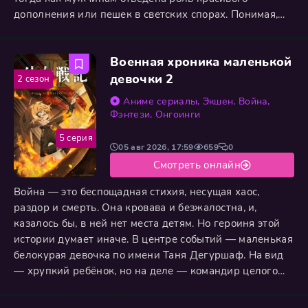
дополнения или пешек в светских спорах. Понимая,
что в этой истории ему досталась роль никчемного
персонажа массовки, Леон отказывается мириться с
Военная хроника маленькой
системой. Он задействует все свои знания о секретах
игры и находит мощное оружие прошлого — древний
девочки 2
2 сезон
летающий
Аниме сериалы
,
Экшен
,
Война
,
Фэнтези
,
Онгоинги
5 серия
05 авг 2026, 17:59
659
0
Смотреть онлайн
Война — это беспощадная стихия, несущая хаос,
раздор и смерть. Она кровава и безжалостна, и,
казалось бы, в ней нет места детям. Но героиня этой
истории думает иначе. В центре событий — маленькая
белокурая девочка по имени Таня Дегуршаф. На вид
— хрупкий ребёнок, но на деле — командир целого
военного взвода, одержимый целью уничтожать
врагов любыми доступными способами. С раннего