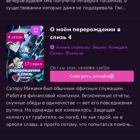
вечеров вдвоём она получила четверых пасынков, о
существовании которых даже не подозревала. Гэн
встретил её холодным неодобрением. Раку держался
на расстоянии, Сю исчезал в своей комнате, а Руи с
О моём перерождении в
порога повис на «новой сестрёнке». Ито взялась
наводить порядок: хлопотала по дому, готовила,
слизь 4
4 сезон
пыталась всех примирить. Поначалу
Аниме сериалы
,
Экшен
,
Комедия
,
Сёнэн
,
Фэнтези
17 серия
07 авг 2026, 18:59
8 120
0
Смотреть онлайн
Сатору Миками был обычным офисным служащим.
Работа в финансовой компании, бесконечные отчёты,
скучные обеды в одиночестве — вот его повседневная
рутина. Но однажды всё изменилось. Защищая
коллегу от грабителя, он погиб. Не как герой, не в
ореоле славы, а просто потому, что попытался помочь.
Однако смерть не стала концом. Он очнулся в другом
мире — фэнтезийном, полном магии и удивительных