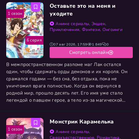
Оставьте это на меня и
существ. Но его новое тело... Оно было далеко не
героическим. Он стал комком слизи. Средней
уходите
1 сезон
величины,
Аниме сериалы
,
Экшен
,
Приключения
,
Фэнтези
,
Онгоинги
6 серия
07 авг 2026, 17:59
1 849
0
Смотреть онлайн
В межпространственном разломе маг Лак остался
один, чтобы сдержать орды демонов и их короля. Он
сражался годами — без сна, без отдыха, пока не
уничтожил врага полностью. Когда он вернулся в
родной мир, прошло десять лет. Его имя уже стало
легендой о павшем герое, а тело из-за магической
бури помолодело и теперь выглядело как у подростка.
Вместо триумфа Лак скрыл силу и прошлое. Под
Монстрик Карамелька
именем Лок он начал с нуля — F-ранговым искателем
приключений. Теперь ему предстоит заново
1 сезон
Аниме сериалы
,
завоёвывать место в
Сверхъестественное
,
Романтика
,