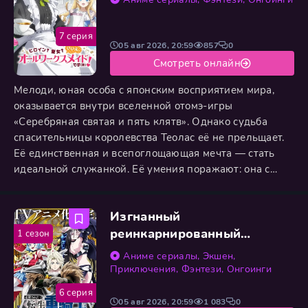
7 серия
05 авг 2026, 20:59
857
0
Смотреть онлайн
Мелоди, юная особа с японским восприятием мира,
оказывается внутри вселенной отомэ-игры
«Серебряная святая и пять клятв». Однако судьба
спасительницы королевства Теолас её не прельщает.
Её единственная и всепоглощающая мечта — стать
идеальной служанкой. Её умения поражают: она с
равным мастерством управляется и с тряпкой для
пыли, и с охотничьим луком, и с чайным сервизом, и с
Изгнанный
плотницкими инструментами. Даже дарованной ей
великой святой магией Мелоди распоряжается по-
реинкарнированный
1 сезон
своему: она улучшает вкус
тяжёлый рыцарь не имеет
Аниме сериалы
,
Экшен
,
себе равных в знаниях игры
Приключения
,
Фэнтези
,
Онгоинги
6 серия
05 авг 2026, 20:59
1 083
0