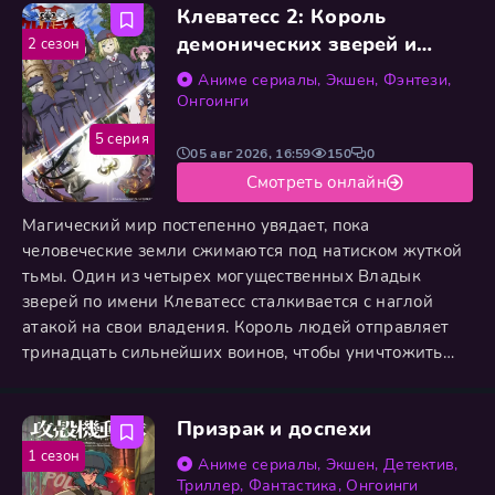
Клеватесс 2: Король
детства Таня стремилась к вершинам: она грезила
военной академией и добилась своего, став лучшей
демонических зверей и
2 сезон
ученицей. Теперь,
легенда о ложном герое
Аниме сериалы
,
Экшен
,
Фэнтези
,
Онгоинги
5 серия
05 авг 2026, 16:59
150
0
Смотреть онлайн
Магический мир постепенно увядает, пока
человеческие земли сжимаются под натиском жуткой
тьмы. Один из четырех могущественных Владык
зверей по имени Клеватесс сталкивается с наглой
атакой на свои владения. Король людей отправляет
тринадцать сильнейших воинов, чтобы уничтожить
чудовище, но их элитное оружие оказывается
бесполезным. Разозленный Клеватесс мгновенно
Призрак и доспехи
уничтожает весь отряд, после чего нападает на
столицу человеческого королевства и превращает ее в
1 сезон
Аниме сериалы
,
Экшен
,
Детектив
,
пылающие руины. Среди дымящихся
Триллер
,
Фантастика
,
Онгоинги