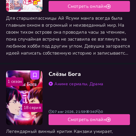
Смотреть онлайн
Для старшеклассницы Ай Ясуми манга всегда была
главным окном в огромный и неизведанный мир. На
своем тихом острове она проводила часы за чтением,
пока случайная встреча не заставила ее взглянуть на
любимое хобби под другим углом. Девушка загорается
идеей написать собственную историю и записывается
в тематический кружок. Однако реальность
оказывается гораздо суровее ее ожиданий. Вместо
Слёзы Бога
легкого вдохновения Ай сталкивается с творческими
кризисами, бесконечной перерисовкой эскизов и
1 сезон
Аниме сериалы
,
Драма
неуверенностью
18 серия
07 авг 2026, 21:59
340
0
Смотреть онлайн
Легендарный винный критик Канзаки умирает,