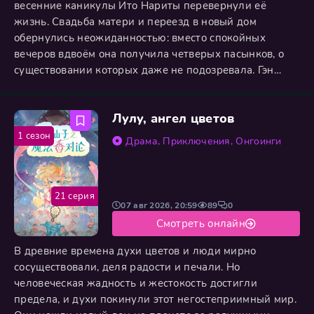
весенние каникулы Ито Нариты перевернули её
жизнь. Свадьба матери и переезд в новый дом
обернулись неожиданностью: вместо спокойных
вечеров вдвоём она получила четверых пасынков, о
существовании которых даже не подозревала. Гэн
встретил её холодным неодобрением. Раку держался
на расстоянии, Сю исчезал в своей комнате, а Руи с
Лулу, ангел цветов
порога повис на «новой сестрёнке». Ито взялась
наводить порядок: хлопотала по дому, готовила,
1 сезон
Драма
,
Приключения
,
Онгоинги
пыталась всех примирить. Поначалу
21 серия
07 авг 2026, 20:59
89
0
Смотреть онлайн
В древние времена духи цветов и люди мирно
сосуществовали, деля радости и печали. Но
человеческая жадность и жестокость достигли
предела, и духи покинули этот негостеприимный мир.