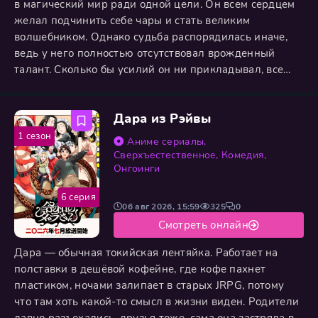
в магический мир ради одной цели. Он всем сердцем
желал подчинить себе чары и стать великим
волшебником. Однако судьба распорядилась иначе,
ведь у него полностью отсутствовал врожденный
талант. Сколько бы усилий он ни прикладывал, все
исследования и практики приводили к полным
провалам. В итоге он встретил смерть в глубоком
Дара из Рэйвы
отчаянии, так и не сумев приблизиться к заветной
вершине. Спустя четыреста лет парень снова
1 сезон
Аниме сериалы
,
перерождается в той же
Сверхъестественное
,
Комедия
,
Онгоинги
6 серия
06 авг 2026, 15:59
325
0
Смотреть онлайн
Дара — обычная токийская лентяйка. Работает на
полставки в дешёвой кофейне, где кофе пахнет
пластиком, ночами залипает в старых JRPG, потому
что там хоть какой-то смысл в жизни виден. Родители