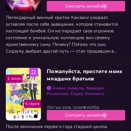
Смотреть онлайн
Легендарный винный критик Канзаки умирает,
оставляя после себя завещание, которое становится
настоящей бомбой. Он не передает свое огромное
состояние и уникальную коллекцию вин своему
единственному сыну. Почему? Потому что сын,
Сидзуку, выбрал другой путь — стал продавцом в
пивоваренной компании. Для Канзаки-старшего это
было предательством. Чтобы получить наследство,
Пожалуйста, простите моих
Сидзуку должен пройти необычное испытание. Его
соперник — молодой винный критик с блестящим
младших братьев
1 сезон
талантом, который уже затмил многих
Аниме сериалы
,
Комедия
,
Романтика
,
Сёдзё
,
Онгоинги
6 серия
07 авг 2026, 20:59
350
0
Смотреть онлайн
После окончания первого года старшей школы