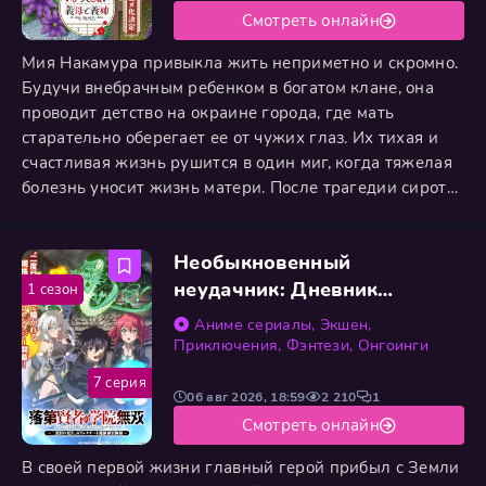
Смотреть онлайн
Мия Накамура привыкла жить неприметно и скромно.
Будучи внебрачным ребенком в богатом клане, она
проводит детство на окраине города, где мать
старательно оберегает ее от чужих глаз. Их тихая и
счастливая жизнь рушится в один миг, когда тяжелая
болезнь уносит жизнь матери. После трагедии сироту
забирают в роскошное поместье семьи Козо. Мия
напугана до предела, ведь она начиталась историй
Необыкновенный
про жестоких мачех и уверена, что новые
родственники превратят ее жизнь в кошмар, полный
неудачник: Дневник
1 сезон
унижений и
переродившегося колдуна
Аниме сериалы
,
Экшен
,
S-ранга
Приключения
,
Фэнтези
,
Онгоинги
7 серия
06 авг 2026, 18:59
2 210
1
Смотреть онлайн
В своей первой жизни главный герой прибыл с Земли