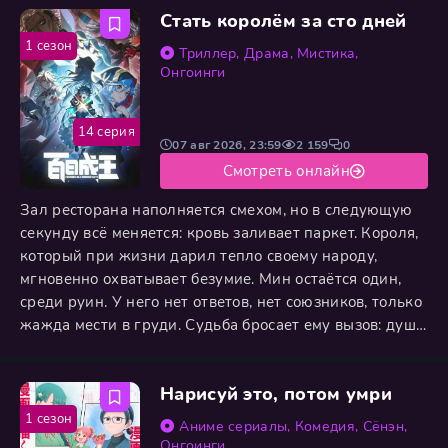
Стать королём за сто дней
1 сезон
Триллер
,
Драма
,
Мистика
,
Онгоинги
14 серия
07 авг 2026, 23:59
2 159
0
Смотреть онлайн
Зал ресторана наполняется смехом, но в следующую
секунду всё меняется: кровь заливает паркет. Короля,
который при жизни дарил тепло своему народу,
мгновенно охватывает безумие. Мин остаётся один,
среди руин. У него нет ответов, нет союзников, только
жажда мести в груди. Судьба бросает ему вызов: душа
перед ним, возможно, не та, кого он поклялся
уничтожить. Отступать поздно, доверять страшно. У
Нарисуй это, потом умри
него осталось сто дней, чтобы стать королём — вместе
с тем, кто, по всем законам, должен был умереть.
1 сезон
Аниме сериалы
,
Комедия
,
Сёнэн
,
Онгоинги