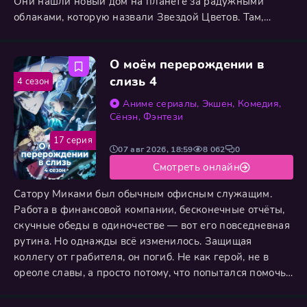
Они нашли новый дом на планете за радужными
облаками, которую назвали Звездой Цветов. Там,
вдали от суеты, они сохранили свою мудрость и
волшебство, передавая их тем, кто верил в добро.
О моём перерождении в
Пришло время отправить вестников на Землю. Ими
стали два ангела: Нуво в облике собаки и Кото в
слизь 4
4 сезон
образе кошки. Их миссия — найти
Аниме сериалы
,
Экшен
,
Комедия
,
Сёнэн
,
Фэнтези
17 серия
07 авг 2026, 18:59
8 062
0
Смотреть онлайн
Сатору Миками был обычным офисным служащим.
Работа в финансовой компании, бесконечные отчёты,
скучные обеды в одиночестве — вот его повседневная
рутина. Но однажды всё изменилось. Защищая
коллегу от грабителя, он погиб. Не как герой, не в
ореоле славы, а просто потому, что попытался помочь.
Однако смерть не стала концом. Он очнулся в другом
мире — фэнтезийном, полном магии и удивительных