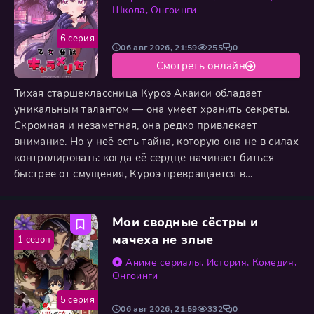
Школа
,
Онгоинги
6 серия
06 авг 2026, 21:59
255
0
Смотреть онлайн
Тихая старшеклассница Куроэ Акаиси обладает
уникальным талантом — она умеет хранить секреты.
Скромная и незаметная, она редко привлекает
внимание. Но у неё есть тайна, которую она не в силах
контролировать: когда её сердце начинает биться
быстрее от смущения, Куроэ превращается в
настоящего кайдзю. С хвостом, чешуёй и
разрушительной силой, способной сносить
Мои сводные сёстры и
многоэтажки. Ситуация усложняется, когда Куроэ
влюбляется. Её избранник — Арата Минами,
мачеха не злые
1 сезон
популярный одноклассник с улыбкой, которая
Аниме сериалы
,
История
,
Комедия
,
Онгоинги
5 серия
06 авг 2026, 21:59
332
0