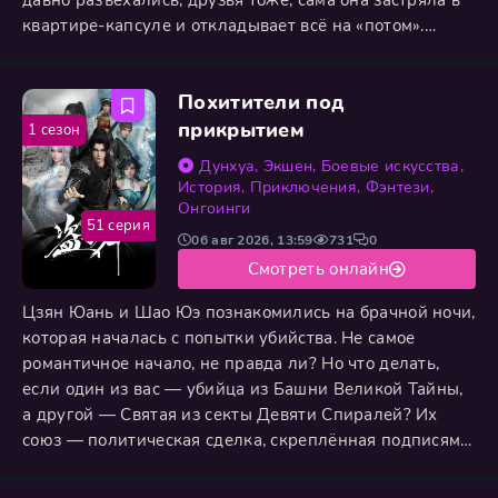
давно разъехались, друзья тоже, сама она застряла в
квартире-капсуле и откладывает всё на «потом».
Однажды дождливой ночью она находит в мусорке
старый flip-телефон. Включает — а там программа без
Похитители под
названия. Проводишь пальцем по экрану — и
реальность начинает плыть. Сначала мелочи:
прикрытием
1 сезон
лампочка загорается
Дунхуа
,
Экшен
,
Боевые искусства
,
История
,
Приключения
,
Фэнтези
,
Онгоинги
51 серия
06 авг 2026, 13:59
731
0
Смотреть онлайн
Цзян Юань и Шао Юэ познакомились на брачной ночи,
которая началась с попытки убийства. Не самое
романтичное начало, не правда ли? Но что делать,
если один из вас — убийца из Башни Великой Тайны,
а другой — Святая из секты Девяти Спиралей? Их
союз — политическая сделка, скреплённая подписями
старших. Никто не ожидал любви, никто не ждал
страсти. Однако они не могли предвидеть, что не