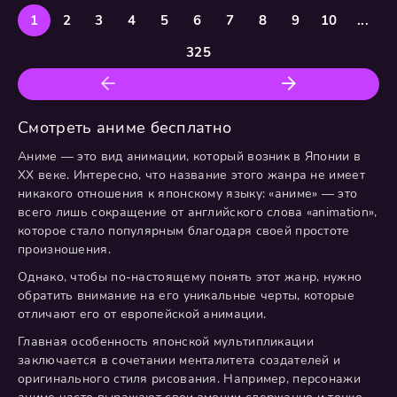
смогут причинить друг другу вреда. Их бессмертные
1
2
3
4
5
6
7
8
9
10
...
тела стали проклятием или даром? Теперь каждый
325
взгляд —
Смотреть аниме бесплатно
Аниме — это вид анимации, который возник в Японии в
XX веке. Интересно, что название этого жанра не имеет
никакого отношения к японскому языку: «аниме» — это
всего лишь сокращение от английского слова «animation»,
которое стало популярным благодаря своей простоте
произношения.
Однако, чтобы по-настоящему понять этот жанр, нужно
обратить внимание на его уникальные черты, которые
отличают его от европейской анимации.
Главная особенность японской мультипликации
заключается в сочетании менталитета создателей и
оригинального стиля рисования. Например, персонажи