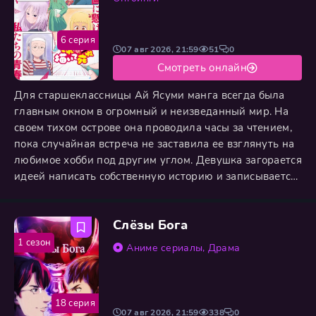
6 серия
07 авг 2026, 21:59
51
0
Смотреть онлайн
Для старшеклассницы Ай Ясуми манга всегда была
главным окном в огромный и неизведанный мир. На
своем тихом острове она проводила часы за чтением,
пока случайная встреча не заставила ее взглянуть на
любимое хобби под другим углом. Девушка загорается
идеей написать собственную историю и записывается
в тематический кружок. Однако реальность
оказывается гораздо суровее ее ожиданий. Вместо
Слёзы Бога
легкого вдохновения Ай сталкивается с творческими
кризисами, бесконечной перерисовкой эскизов и
1 сезон
Аниме сериалы
,
Драма
неуверенностью
18 серия
07 авг 2026, 21:59
338
0