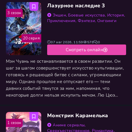
Лазурное наследие 3
существ. Но его новое тело... Оно было далеко не
героическим. Он стал комком слизи. Средней
3 сезон
Экшен
,
Боевые искусства
,
История
,
величины,
Приключения
,
Фэнтези
,
Онгоинги
20 серия
07 авг 2026, 11:59
578
0
Смотреть онлайн
Мэн Чуань не останавливается в своем развитии. Он
шаг за шагом совершенствует искусство культивации,
готовясь к решающей битве с силами, угрожающими
миру. Однако прошлое не отпускает его — тени
давних событий тянутся за ним, напоминая, что
некоторые долги нельзя искупить мечом. Лю Цюэ
отправляется в одиночное путешествие. Его цель — не
слава и не сила ради силы. Он ищет корни своей
Монстрик Карамелька
родословной, тайные связи с древними линиями,
которые, возможно, были намеренно стёрты из
1 сезон
Аниме сериалы
,
истории. Его путь
Сверхъестественное
,
Романтика
,