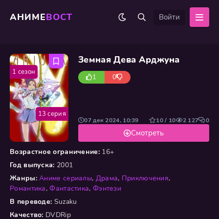
АНИМЕ
ВОСТ
Войти
Земная Дева Арджуна
1 сезон
1
0
13 серия
07 дек 2024, 10:39
10 / 10
2 127
0
Смотреть
Возрастное ограничение:
16+
Год выпуска:
2001
Жанры:
Аниме сериалы
,
Драма
,
Приключения
,
Романтика
,
Фантастика
,
Фэнтези
В переводе:
Suzaku
Качество:
DVDRip