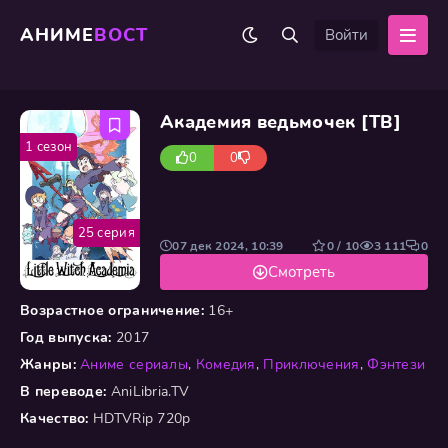
АНИМЕ
ВОСТ
Войти
Академия ведьмочек [ТВ]
1 сезон
0
0
25 серия
07 дек 2024, 10:39
0 / 10
3 111
0
Смотреть
Возрастное ограничение:
16+
Год выпуска:
2017
Жанры:
Аниме сериалы
,
Комедия
,
Приключения
,
Фэнтези
В переводе:
AniLibria.TV
Качество:
HDTVRip 720p