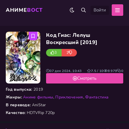
АНИМЕ
ВОСТ
Войти
Код Гиас: Лелуш
Воскресший [2019]
3
1
07 дек 2024, 10:43
7.5 / 10
8 979
0
Смотреть
Год выпуска:
2019
Жанры:
Аниме фильмы
,
Приключения
,
Фантастика
В переводе:
AniStar
Качество:
HDTVRip 720p