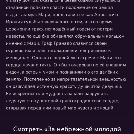
уплату долгов, оказался в безвыходной ситуации. В
отчаянной попытке спасти положение он решил
выдать замуж Мари, представив её как Анастасию.
Ирония судьбы заключалась в том, что во время
церемонии граф, поглощённый горем от потери
невесты, по ошибке обменялся обручальным кольцом
именно с Мари. Граф Гранадо славился своей
суровостью и, как поговаривали, неприязнью к
женщинам. Однако с первой же встречи с Мари его
сердце начало таять. Он был очарован не её внешним
видом, а острым умом и познаниями о его далёких
землях. Постепенно за непритязательной внешностью
он разглядел истинную красоту души этой девушки.
Её искренность и мудрость начали разрушать
ледяную стену, которой граф оградил своё сердце,
открывая перед ним новый мир чувств и эмоций.
Смотреть «За небрежной молодой