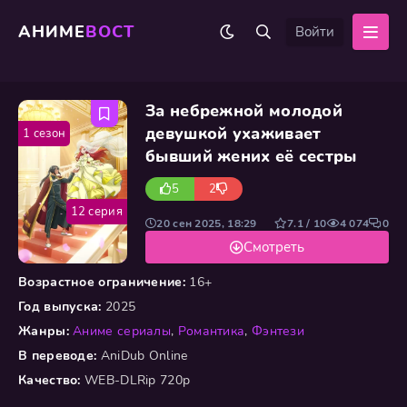
АНИМЕ
ВОСТ
Войти
За небрежной молодой
девушкой ухаживает
1 сезон
бывший жених её сестры
5
2
12 серия
20 сен 2025, 18:29
7.1 / 10
4 074
0
Смотреть
Возрастное ограничение:
16+
Год выпуска:
2025
Жанры:
Аниме сериалы
,
Романтика
,
Фэнтези
В переводе:
AniDub Online
Качество:
WEB-DLRip 720p